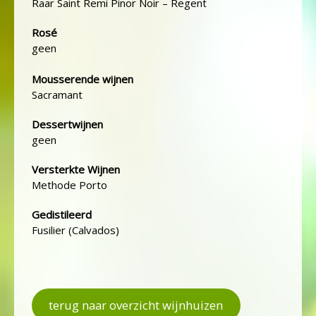
Raar Saint Remi Pinor Noir – Regent
Rosé
geen
Mousserende wijnen
Sacramant
Dessertwijnen
geen
Versterkte Wijnen
Methode Porto
Gedistileerd
Fusilier (Calvados)
terug naar overzicht wijnhuizen