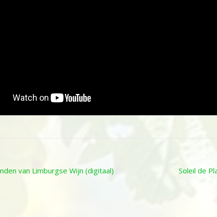
nden van Limburgse Wijn (digitaal)
Soleil de P
ion