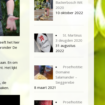
Backerbosch Wit
2020
10 oktober 2022
St. Martinus
3 deugden 2020
eeft het hier
31 augustus
aronder De
2022
gaan. En om
Proefnotitie:
. Het lijkt
Domaine
Salamander –
Sieggerebe
, de
8 maart 2021
maken.
Proefnotitie