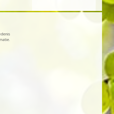
edenis
matie.