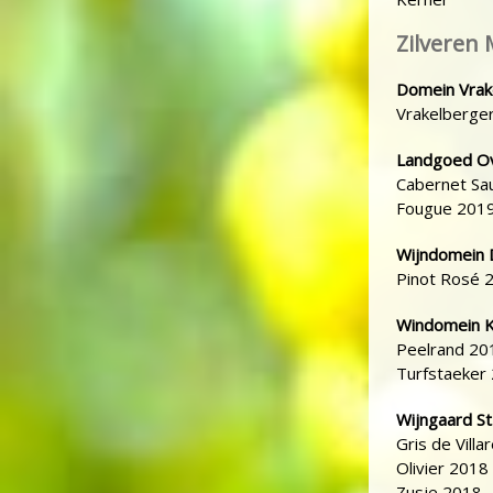
Zilveren 
Domein Vrak
Vrakelberge
Landgoed O
Cabernet Sa
Fougue 201
Wijndomein 
Pinot Rosé 
Windomein K
Peelrand 20
Turfstaeker
Wijngaard St
Gris de Villa
Olivier 2018
Zusje 2018