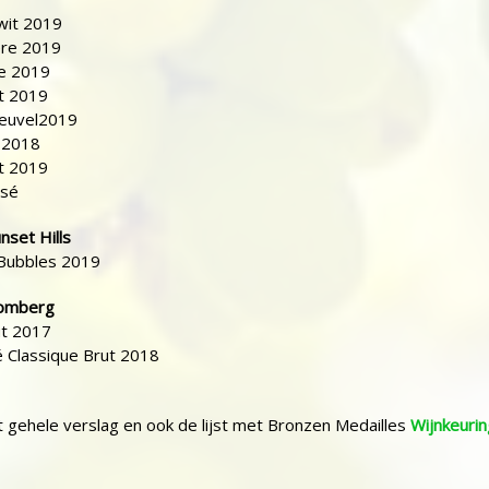
wit 2019
re 2019
e 2019
t 2019
euvel2019
 2018
t 2019
osé
nset Hills
 Bubbles 2019
romberg
ut 2017
 Classique Brut 2018
t gehele verslag en ook de lijst met Bronzen Medailles
Wijnkeurin