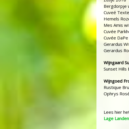
Bergdorpje 
Cuveé Texte
Hemels Roz
Mes Amis wi
Cuvée Parkh
Cuvée DaPe
Gerardus Wi
Gerardus R
Wijngaard Su
Sunset Hills
Wijngoed F
Rustique Br
Ophrys Rosé
Lees hier he
Lage Landen