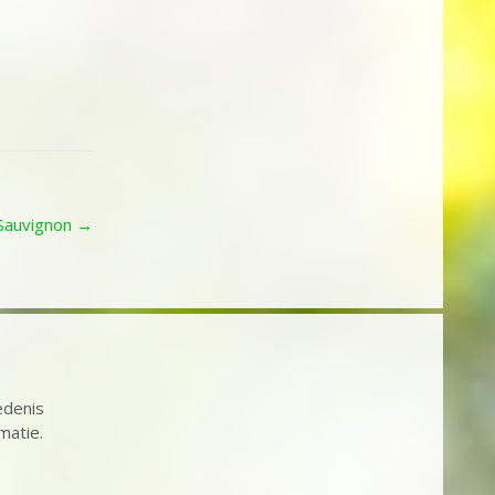
 Sauvignon
→
edenis
matie.