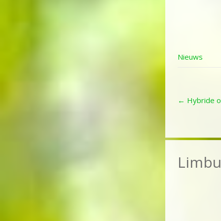
Nieuws
Post
←
Hybride of
navigat
Limbu