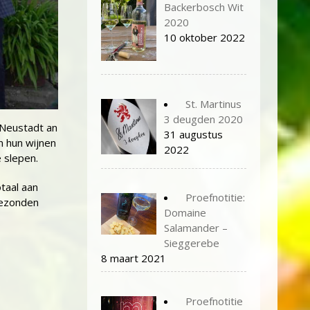
Backerbosch Wit
2020
10 oktober 2022
St. Martinus
3 deugden 2020
 Neustadt an
31 augustus
n hun wijnen
2022
 slepen.
taal aan
Proefnotitie:
gezonden
Domaine
Salamander –
Sieggerebe
8 maart 2021
Proefnotitie