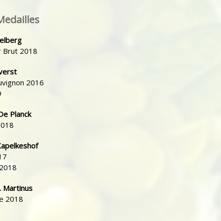
Medailles
elberg
r Brut 2018
verst
uvignon 2016
9
De Planck
2018
apelkeshof
17
 2018
. Martinus
re 2018