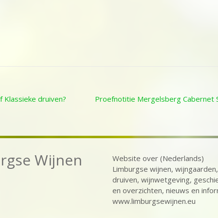
 Klassieke druiven?
Proefnotitie Mergelsberg Cabernet
ion
rgse Wijnen
Website over (Nederlands)
Limburgse wijnen, wijngaarden,
druiven, wijnwetgeving, geschi
en overzichten, nieuws en infor
www.limburgsewijnen.eu