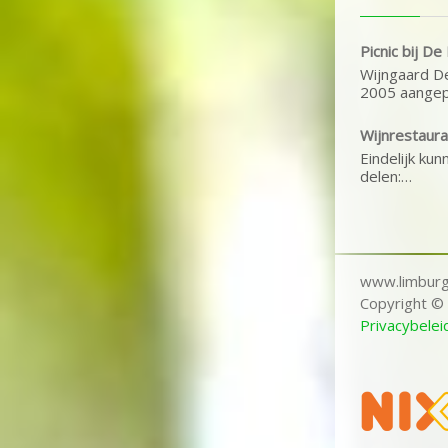
Picnic bij D
Wijngaard De
2005 aangep
Wijnrestaura
Eindelijk kun
delen:…
www.limburg
Copyright © 
Privacybelei