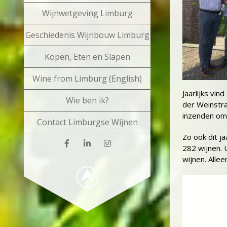
Wijnwetgeving Limburg
Geschiedenis Wijnbouw Limburg
Kopen, Eten en Slapen
Wine from Limburg (English)
Jaarlijks vi
Wie ben ik?
der Weinstra
inzenden om 
Contact Limburgse Wijnen
Zo ook dit j
282 wijnen.
wijnen. Alle