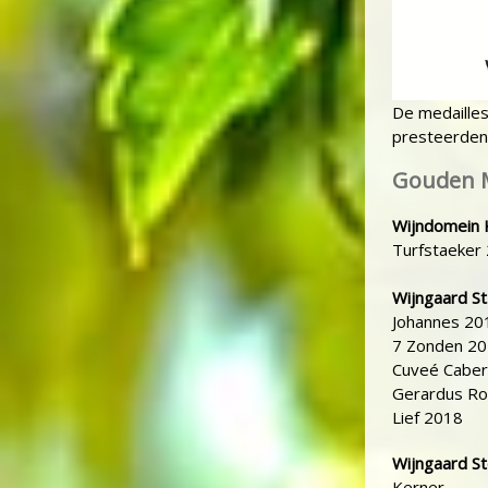
De medailles
presteerden.
Gouden M
Wijndomein 
Turfstaeker
Wijngaard St
Johannes 20
7 Zonden 2
Cuveé Caber
Gerardus R
Lief 2018
Wijngaard S
Kerner