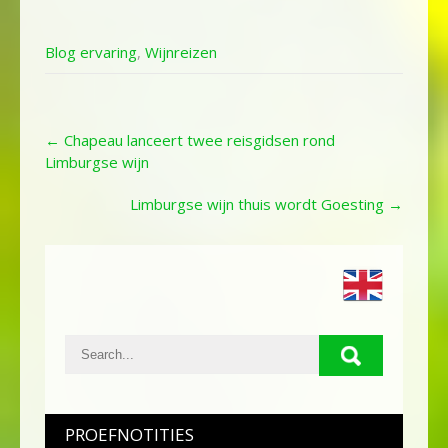
Blog ervaring
,
Wijnreizen
Post
←
Chapeau lanceert twee reisgidsen rond
navigation
Limburgse wijn
Limburgse wijn thuis wordt Goesting
→
PROEFNOTITIES