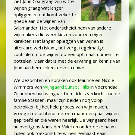
ziet John Cox graag zijn witte
wijnen graag wat langer
opliggen en dat komt zeker te
goede aan de wijnen van
Salamander. Het onderscheidt hem van andere
wijnmakers die weer kiezen voor een eigen
karakter. Het langer opleggen van wijnen is
uiteraard wel riskant, het vergt regelmatige
controle om de wijnen op een optimaal moment te
bottelen. Maar dat is met de ervaring en kennis van
John aan hem zeker toevertrouwd.
We bezochten en spraken ook Maurice en Nicole
Wimmers van
Wijngaard Sunset Hills
in Voerendaal.
Zij hebben hun wijngaard inmiddels verkocht aan de
familie Stassen, maar zijn beiden nog volop
betrokken bij het hele proces van wijn maken.
Vroeg in de ochtend meteen maar een paar wijnen
geproefd en die waren heerlijk. De wijngaard heet
nu overigens Kunrader Valei en onder deze naam
zullen ook toekomstige wijnen gemaakt gaan