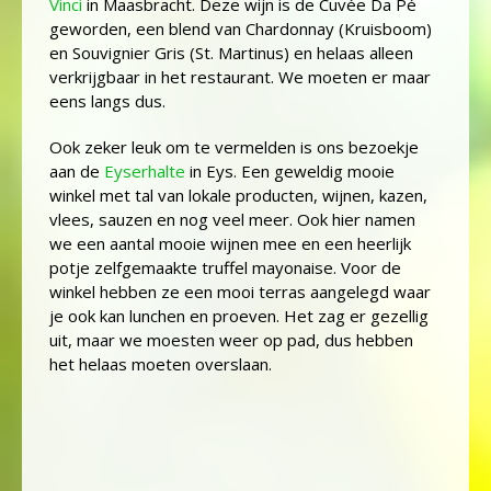
Vinci
in Maasbracht. Deze wijn is de Cuvée Da Pé
geworden, een blend van Chardonnay (Kruisboom)
en Souvignier Gris (St. Martinus) en helaas alleen
verkrijgbaar in het restaurant. We moeten er maar
eens langs dus.
Ook zeker leuk om te vermelden is ons bezoekje
aan de
Eyserhalte
in Eys. Een geweldig mooie
winkel met tal van lokale producten, wijnen, kazen,
vlees, sauzen en nog veel meer. Ook hier namen
we een aantal mooie wijnen mee en een heerlijk
potje zelfgemaakte truffel mayonaise. Voor de
winkel hebben ze een mooi terras aangelegd waar
je ook kan lunchen en proeven. Het zag er gezellig
uit, maar we moesten weer op pad, dus hebben
het helaas moeten overslaan.