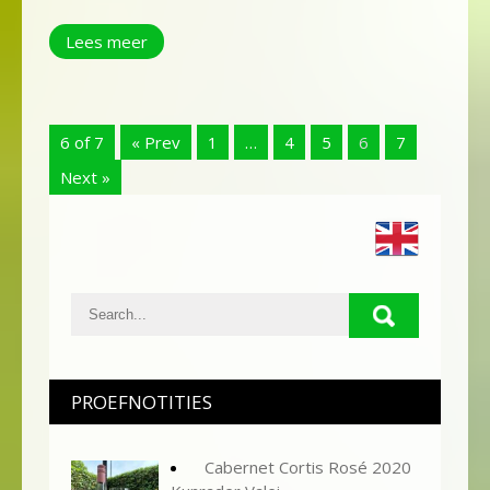
Lees meer
6 of 7
« Prev
1
…
4
5
6
7
Next »
PROEFNOTITIES
Cabernet Cortis Rosé 2020